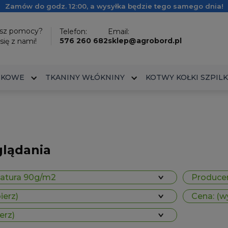
Zamów do godz. 12:00, a wysyłka będzie tego samego dnia!
esz pomocy?
Telefon:
Email:
576 260 682
sklep@agrobord.pl
się z nami!
IKOWE
TKANINY WŁÓKNINY
KOTWY KOŁKI SZPILK
glądania
matura 90g/m2
Producen
ierz)
Cena: (w
erz)