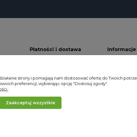
Płatności i dostawa
Informacje
Formy płatności
Polityka pryw
Czas i koszty dostawy
RODO
 działanie strony i pomagają nam dostosować ofertę do Twoich potr
 swoich preferencji, wybierając opcję "Dostosuj zgody".
ści.
Zaakceptuj wszystkie
ODSTĄP OD UMOWY TUTAJ
Projekt i wykonanie:
Ecommercy.pl
Sklep internetowy Shoper.pl