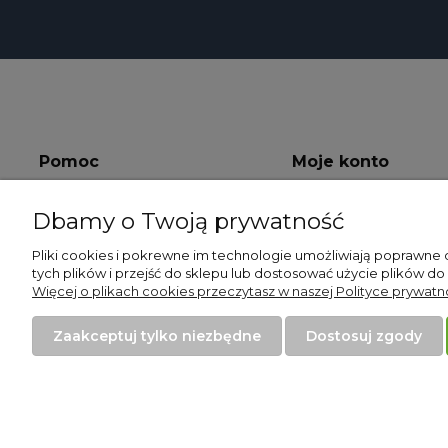
Pomoc
Moje konto
Zwroty i reklamacje
Twoje zamówienia
Dbamy o Twoją prywatność
Regulamin
Ustawienia konta
Pliki cookies i pokrewne im technologie umożliwiają poprawne
tych plików i przejść do sklepu lub dostosować użycie plików do
Przechowalnia
Więcej o plikach cookies przeczytasz w naszej Polityce prywatno
Zaakceptuj tylko niezbędne
Dostosuj zgody