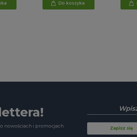
yka
Do koszyka
ettera!
 o nowościach i promocjach.
Zapisz się