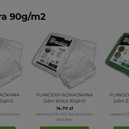
ra 90g/m2
ACNIANA
PLANDEKA WZMACNIANA
PLANDE
90g/m2
2x3m BIAŁA 90g/m2
2x3m Z
14,70 zł
ez kosztów
zawiera 23% VAT, bez kosztów
zawiera 2
dostawy