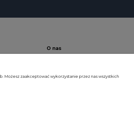
O nas
atności
Kontakt
Kontakt
zeb. Możesz zaakceptować wykorzystanie przez nas wszystkich
O Nas