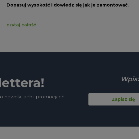
Dopasuj wysokość i dowiedz się jak je zamontować.
czytaj całość
ettera!
 o nowościach i promocjach.
Zapisz się