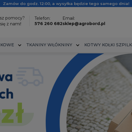
Zamów do godz. 12:00, a wysyłka będzie tego samego dnia!
esz pomocy?
Telefon:
Email:
576 260 682
sklep@agrobord.pl
się z nami!
IKOWE
TKANINY WŁÓKNINY
KOTWY KOŁKI SZPILK