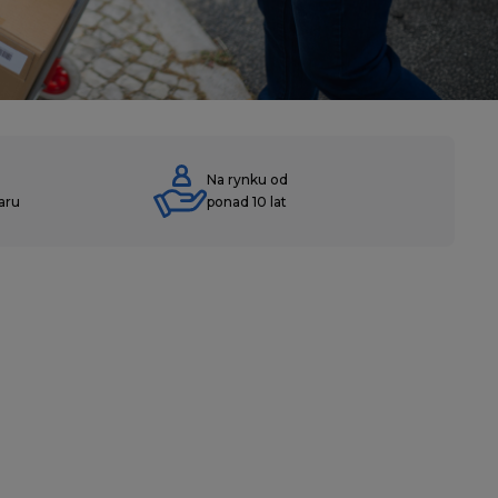
Na rynku od
aru
ponad 10 lat