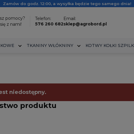
Zamów do godz. 12:00, a wysyłka będzie tego samego dnia!
esz pomocy?
Telefon:
Email:
576 260 682
sklep@agrobord.pl
się z nami!
IKOWE
TKANINY WŁÓKNINY
KOTWY KOŁKI SZPILK
est niedostępny.
stwo produktu