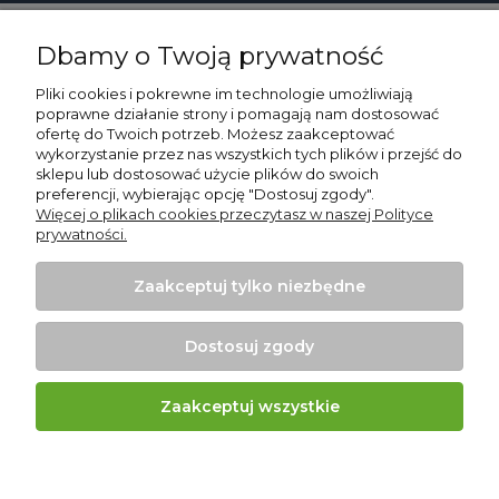
Dbamy o Twoją prywatność
Pomoc
Pliki cookies i pokrewne im technologie umożliwiają
Moje konto
poprawne działanie strony i pomagają nam dostosować
ofertę do Twoich potrzeb. Możesz zaakceptować
wykorzystanie przez nas wszystkich tych plików i przejść do
Płatności i dostawa
sklepu lub dostosować użycie plików do swoich
preferencji, wybierając opcję "Dostosuj zgody".
Informacje
Więcej o plikach cookies przeczytasz w naszej Polityce
prywatności.
O nas
Zaakceptuj tylko niezbędne
Dostosuj zgody
ODSTĄP OD UMOWY TUTAJ
Zaakceptuj wszystkie
Projekt i wykonanie:
Ecommercy.pl
Pokaż pełną wersję strony